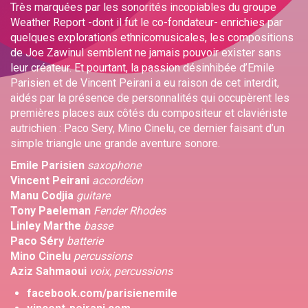
Très marquées par les sonorités incopiables du groupe
Weather Report -dont il fut le co-fondateur- enrichies par
quelques explorations ethnicomusicales, les compositions
de Joe Zawinul semblent ne jamais pouvoir exister sans
leur créateur. Et pourtant, la passion désinhibée d’Emile
Parisien et de Vincent Peirani a eu raison de cet interdit,
aidés par la présence de personnalités qui occupèrent les
premières places aux côtés du compositeur et claviériste
autrichien : Paco Sery, Mino Cinelu, ce dernier faisant d’un
simple triangle une grande aventure sonore.
Emile Parisien
saxophone
Vincent Peirani
accordéon
Manu Codjia
guitare
Tony Paeleman
Fender Rhodes
Linley Marthe
basse
Paco Séry
batterie
Mino Cinelu
percussions
Aziz Sahmaoui
voix, percussions
facebook.com/parisienemile