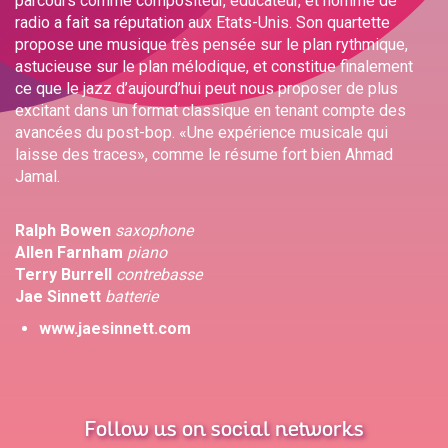
parcours comme compositeur, éducateur, et homme de
radio a fait sa réputation aux Etats-Unis. Son quartette
propose une musique très pensée sur le plan rythmique,
astucieuse sur le plan mélodique, et constitue finalement
ce que le jazz d’aujourd’hui peut nous proposer de plus
excitant dans un format classique en tenant compte des
avancées du post-bop. «Une expérience musicale qui
laisse des traces», comme le résume fort bien Ahmad
Jamal.
Ralph Bowen
saxophone
Allen Farnham
piano
Terry Burrell
contrebasse
Jae Sinnett
batterie
www.jaesinnett.com
Follow us on social networks