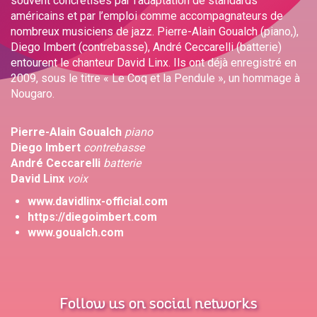
souvent concrétisés par l’adaptation de standards
américains et par l’emploi comme accompagnateurs de
nombreux musiciens de jazz. Pierre-Alain Goualch (piano,),
Diego Imbert (contrebasse), André Ceccarelli (batterie)
entourent le chanteur David Linx. Ils ont déjà enregistré en
2009, sous le titre « Le Coq et la Pendule », un hommage à
Nougaro.
Pierre-Alain Goualch
piano
Diego Imbert
contrebasse
André Ceccarelli
batterie
David Linx
voix
www.davidlinx-official.com
https://diegoimbert.com
www.goualch.com
Follow us on social networks