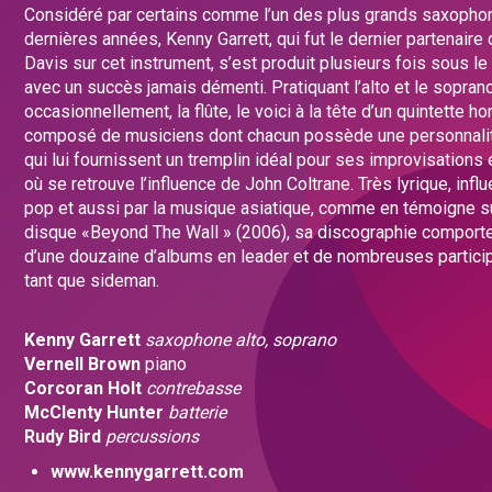
Considéré par certains comme l’un des plus grands saxopho
dernières années, Kenny Garrett, qui fut le dernier partenaire
Davis sur cet instrument, s’est produit plusieurs fois sous le
avec un succès jamais démenti. Pratiquant l’alto et le soprano
occasionnellement, la flûte, le voici à la tête d’un quintette 
composé de musiciens dont chacun possède une personnalit
qui lui fournissent un tremplin idéal pour ses improvisation
où se retrouve l’influence de John Coltrane. Très lyrique, infl
pop et aussi par la musique asiatique, comme en témoigne s
disque «Beyond The Wall » (2006), sa discographie comport
d’une douzaine d’albums en leader et de nombreuses partici
tant que sideman.
Kenny Garrett
saxophone alto, soprano
Vernell Brown
piano
Corcoran Holt
contrebasse
McClenty Hunter
batterie
Rudy Bird
percussions
www.kennygarrett.com