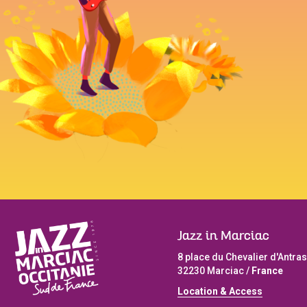
Jazz in Marciac
8 place du Chevalier d'Antras
32230 Marciac /
France
L
ocation & Access