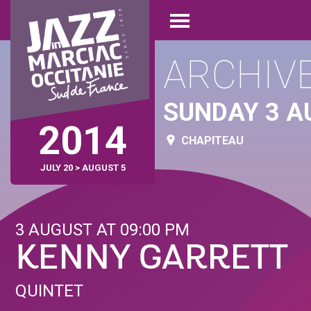
Skip
Cookies management panel
to
Open
main
menu
content
ARCHIV
SUNDAY 3 A
2014
CHAPITEAU
JULY 20 > AUGUST 5
3 AUGUST AT 09:00 PM
KENNY GARRETT
QUINTET