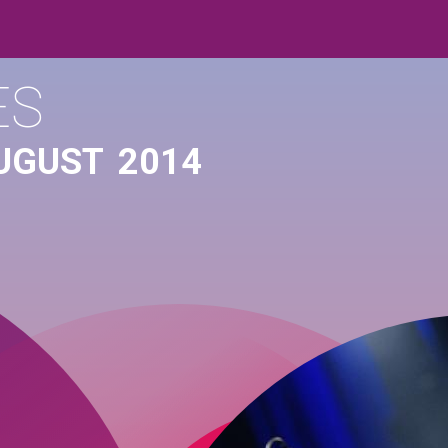
ES
UGUST
2014