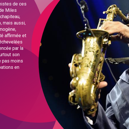
nistes de ces
 de Miles
 chapiteau,
, mais aussi,
homogène,
é affirmée et
s échevelées
uencée par la
urtout son
e pas moins
pations en