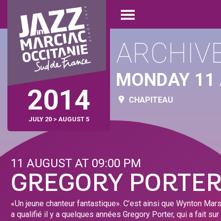
Skip
Cookies management panel
to
Open
main
menu
content
ARCHIV
MONDAY 11
2014
CHAPITEAU
JULY 20 > AUGUST 5
11 AUGUST AT 09:00 PM
GREGORY PORTE
«Un jeune chanteur fantastique». C’est ainsi que Wynton Mar
a qualifié il y a quelques années Gregory Porter, qui a fait su