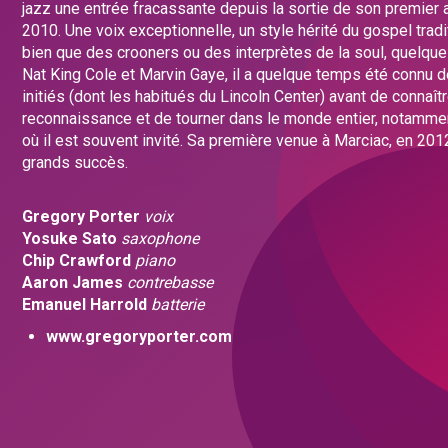
jazz une entrée fracassante depuis la sortie de son premier 
2010. Une voix exceptionnelle, un style hérité du gospel tradi
bien que des crooners ou des interprètes de la soul, quelque
Nat King Cole et Marvin Gaye, il a quelque temps été connu 
initiés (dont les habitués du Lincoln Center) avant de connaîtr
reconnaissance et de tourner dans le monde entier, notamme
où il est souvent invité. Sa première venue à Marciac, en 201
grands succès.
Gregory Porter
voix
Yosuke Sato
saxophone
Chip Crawford
piano
Aaron James
contrebasse
Emanuel Harrold
batterie
www.gregoryporter.com