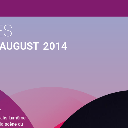
ES
 AUGUST
2014
R
salis luimême
r la scène du