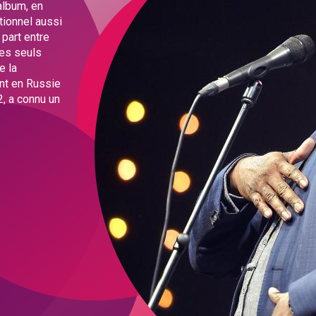
album, en
tionnel aussi
 part entre
des seuls
e la
nt en Russie
2, a connu un