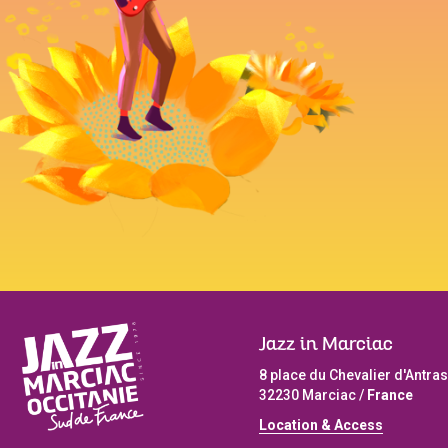
Jazz in Marciac
8 place du Chevalier d'Antras
32230 Marciac /
France
L
ocation & Access