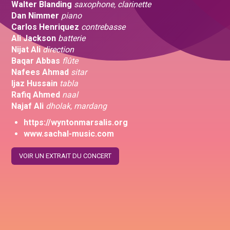
Walter Blanding
saxophone, clarinette
Dan Nimmer
piano
Carlos Henriquez
contrebasse
Ali Jackson
batterie
Nijat Ali
direction
Baqar Abbas
flûte
Nafees Ahmad
sitar
Ijaz Hussain
tabla
Rafiq Ahmed
naal
Najaf Ali
dholak, mardang
https://wyntonmarsalis.org
www.sachal-music.com
VOIR UN EXTRAIT DU CONCERT