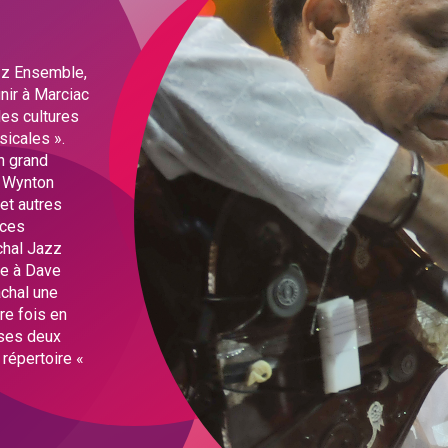
azz Ensemble,
unir à Marciac
es cultures
sicales ».
n grand
e Wynton
 et autres
 ces
achal Jazz
ge à Dave
achal une
re fois en
 ses deux
e répertoire «