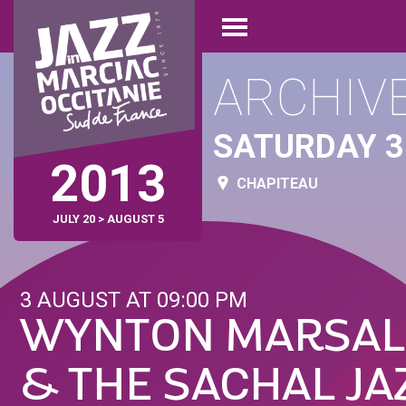
Skip
Cookies management panel
to
Open
main
menu
content
ARCHIV
SATURDAY 3
2013
CHAPITEAU
JULY 20 > AUGUST 5
3 AUGUST AT 09:00 PM
WYNTON MARSAL
& THE SACHAL JA