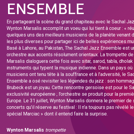
ENSEMBLE
En partageant la scène du grand chapiteau avec le Sachal J
Wynton Marsalis accomplit un voeu qui lui tient à coeur : « ré
quelques uns des meilleurs musiciens de la planète venant d
les plus diverses pour partager ici de belles expériences mu
Basé à Lahore, au Pakistan, The Sachal Jazz Ensemble est u
orchestre aux accents résolument orientaux. La trompette d
Marsalis dialoguera cette fois avec sitar, sarod, tabla, dholak
instruments qui typent la musique indienne. Dans un pays où
musiciens ont tenu tête à la souffrance et à l’adversité, le S
Ensemble a osé revisiter les légendes du jazz : son homma
Brubeck est un joyau. Cette rencontre gersoise est pour le S
exclusivité européenne ; l’orchestre se produit pour la premiè
Europe. Le 31 juillet, Wynton Marsalis donnera le premier de
concerts qu’il réserve au festival : Il n’a toujours pas révélé l
spécial Marciac » dont il entend faire la surprise.
Wynton Marsalis
trompette