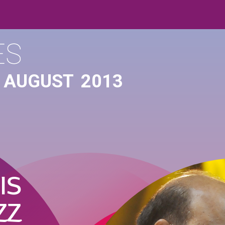
ES
 AUGUST
2013
IS
ZZ