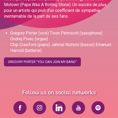
Motown (Papa Was A Rolling Stone). Un succès de plus
pour un artiste qui jouit d’un coefficient de sympathie
inentamable de la part de ses fans.
Gregory Porter (voix) Tivon Pennicott (saxophone)
Ondrej Pivec (orgue)
Chip Crawford (piano) Jahmal Nichols (basse) Emanuel
Harrold (batterie)
GREGORY PORTER "YOU CAN JOIN MY BAND"
Follow us on social networks