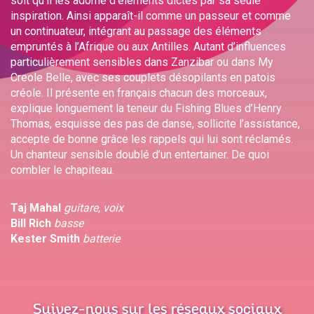
soit qu’il les adorne d’éléments dictés par sa seule
inspiration. Ainsi apparaît-il comme un passeur et comme
un continuateur, intégrant au passage des éléments
empruntés à l’Afrique ou aux Antilles. Autant d’influences
particulièrement sensibles dans Zanzibar ou dans My
Creole Belle, avec ses couplets désopilants en patois
créole. Il présente en français chacun des morceaux,
explique longuement la teneur du Fishing Blues d’Henry
Thomas, esquisse des pas de danse, sollicite l’assistance,
accepte de bonne grâce les rappels qui lui sont réclamés.
Un chanteur sensible doublé d’un entertainer. De quoi
combler le chapiteau.
Taj Mahal
guitare, voix
Bill Rich
basse
Kester Smith
batterie
Suivez-nous sur les réseaux sociaux