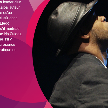
en leader d’un
Zalba, auteur
te qu’au
si sûr dans
 Llego
’il maîtrise
ue No Cuide) ,
e s’il y
e présence
ratique qui