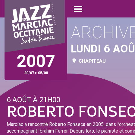
Aller
Panneau de gestion des cookies
au
Open
contenu
menu
principal
ARCHIV
LUNDI 6 AO
2007
CHAPITEAU
20/07 > 05/08
6 AOÛT À 21H00
ROBERTO FONSE
Marciac a rencontré Roberto Fonseca en 2005, dans l’orchest
accompagnant Ibrahim Ferrer. Depuis lors, le pianiste et com