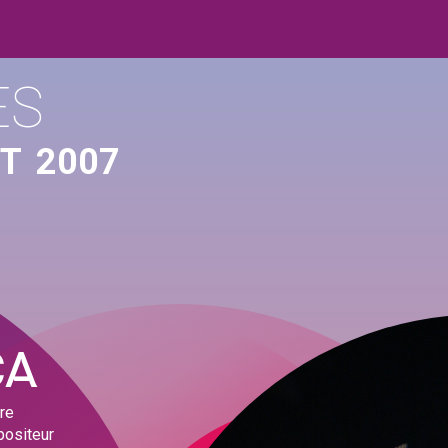
ES
ÛT
2007
CA
re
positeur