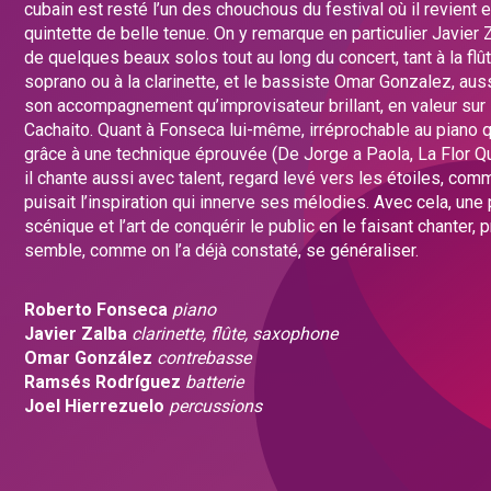
cubain est resté l’un des chouchous du festival où il revient 
quintette de belle tenue. On y remarque en particulier Javier 
de quelques beaux solos tout au long du concert, tant à la flû
soprano ou à la clarinette, et le bassiste Omar Gonzalez, aus
son accompagnement qu’improvisateur brillant, en valeur sur
Cachaito. Quant à Fonseca lui-même, irréprochable au piano qu
grâce à une technique éprouvée (De Jorge a Paola, La Flor Q
il chante aussi avec talent, regard levé vers les étoiles, comm
puisait l’inspiration qui innerve ses mélodies. Avec cela, un
scénique et l’art de conquérir le public en le faisant chanter, p
semble, comme on l’a déjà constaté, se généraliser.
Roberto Fonseca
piano
Javier Zalba
clarinette, flûte, saxophone
Omar González
contrebasse
Ramsés Rodríguez
batterie
Joel Hierrezuelo
percussions