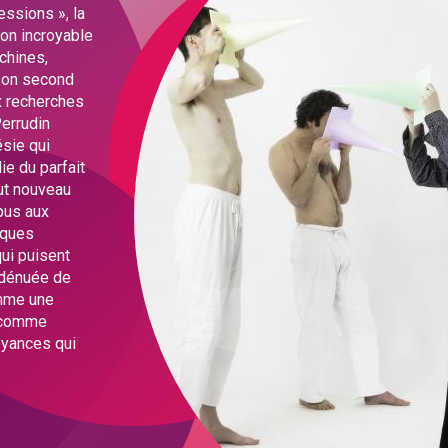
ssions », la
son incroyable
achines,
 son second
x recherches
Perrudin
sie qui
ie du parfait
out nouveau
pus aux
iques
ui puisent
 dénuée de
omme une
t comme
oyances qui