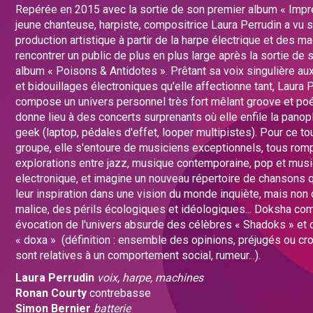
Repérée en 2015 avec la sortie de son premier album « Impre
jeune chanteuse, harpiste, compositrice Laura Perrudin a vu 
production artistique à partir de la harpe électrique et des m
rencontrer un public de plus en plus large après la sortie de
album « Poisons & Antidotes ». Prêtant sa voix singulière au
et bidouillages électroniques qu'elle affectionne tant, Laura 
compose un univers personnel très fort mêlant groove et poé
donne lieu à des concerts surprenants où elle enfile la panopl
geek (laptop, pédales d'effet, looper multipistes). Pour ce t
groupe, elle s'entoure de musiciens exceptionnels, tous rom
explorations entre jazz, musique contemporaine, pop et mus
electronique, et imagine un nouveau répertoire de chansons q
leur inspiration dans une vision du monde inquiète, mais non
malice, des périls écologiques et idéologiques... Doksha c
évocation de l'univers absurde des célèbres « Shadoks » e
« doxa » (définition : ensemble des opinions, préjugés ou cr
sont relatives à un comportement social, rumeur...).
Laura Perrudin
voix, harpe, machines
Ronan Courty
contrebasse
Simon Bernier
batterie