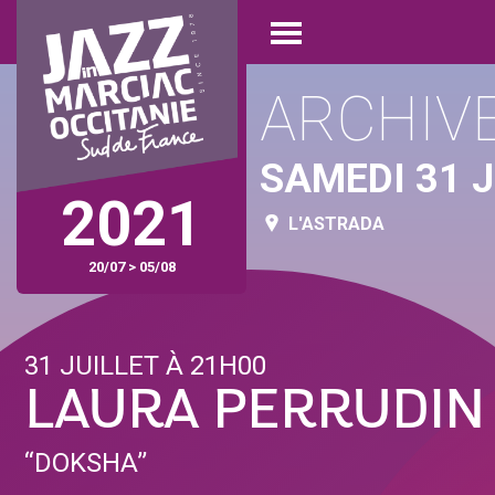
Aller
Panneau de gestion des cookies
au
Open
contenu
menu
principal
ARCHIV
SAMEDI 31 J
2021
L'ASTRADA
20/07 > 05/08
31 JUILLET À 21H00
LAURA PERRUDIN
‘‘DOKSHA’’