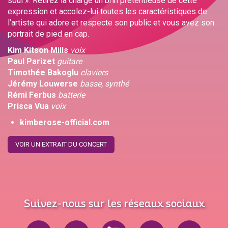
soul ». Retirez la charge un brin prétentieuse de cette
expression et accolez-lui toutes les caractéristiques de
l’artiste qui adore et respecte son public et vous avez son
portrait de pied en cap.
Kim Kitson Mills
voix
Paul Parizet
guitare
Timothée Bakoglu
claviers
Jérémy Louwerse
basse, synthé
Rémi Ferbus
batterie
Prisca Vua
voix
kimberose-official.com
VOIR UN EXTRAIT DU CONCERT
Suivez-nous sur les réseaux sociaux