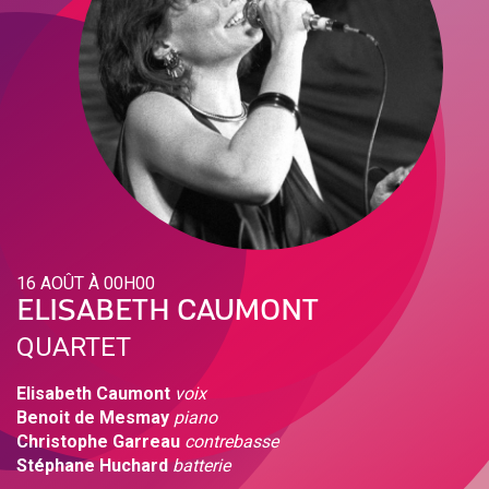
16 AOÛT À 00H00
ELISABETH CAUMONT
QUARTET
Elisabeth Caumont
voix
Benoit de Mesmay
piano
Christophe Garreau
contrebasse
Stéphane Huchard
batterie